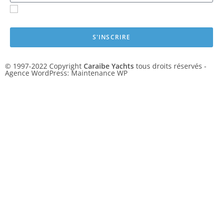
J'accepte les
conditions de confidentialité
du site Caraibe-
Yachts.com
S'INSCRIRE
© 1997-2022 Copyright
Caraibe Yachts
tous droits réservés -
Agence WordPress:
Maintenance WP